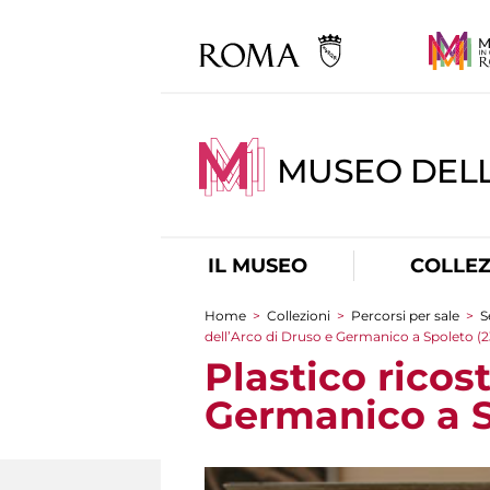
MUSEO DELL
IL MUSEO
COLLEZ
Home
>
Collezioni
>
Percorsi per sale
>
S
Tu sei qui
dell’Arco di Druso e Germanico a Spoleto (2
Plastico ricost
Germanico a Sp