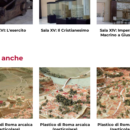
VI: L'esercito
Sala XV: Il Cristianesimo
Sala XIV: Imper
Macrino a Gius
i anche
 di Roma arcaica
Plastico di Roma arcaica
Plastico di Rom
articolare)
(particolare)
(particola