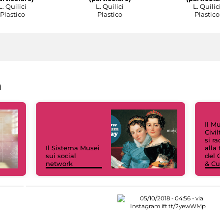
L. Quilici
L. Quilici
L. Quilic
Plastico
Plastico
Plastico
a
Il M
Civi
si r
Il Sistema Musei
alla
sui social
del 
network
& Cu