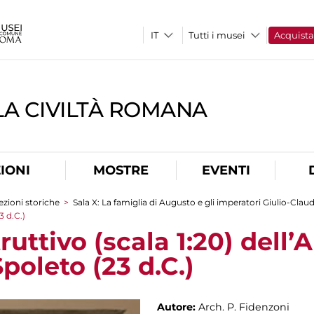
Tutti i musei
Acquist
A CIVILTÀ ROMANA
IONI
MOSTRE
EVENTI
ezioni storiche
>
Sala X: La famiglia di Augusto e gli imperatori Giulio-Claud
3 d.C.)
ruttivo (scala 1:20) dell’
oleto (23 d.C.)
Autore:
Arch. P. Fidenzoni