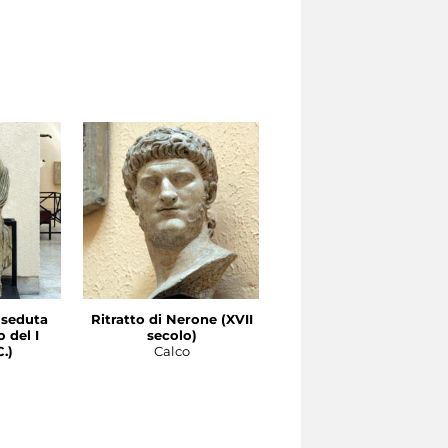
a seduta
Ritratto di Nerone (XVII
 del I
secolo)
.)
Calco