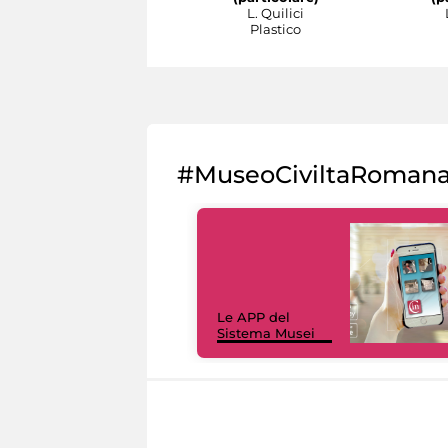
L. Quilici
Plastico
#MuseoCiviltaRoman
Le APP del
Sistema Musei