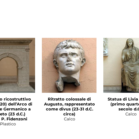
o ricostruttivo
Ritratto colossale di
Statua di Livi
:20) dell’Arco di
Augusto, rappresentato
(primo quarto
e Germanico a
come divus (23-31 d.C.
secolo d.C
eto (23 d.C.)
circa)
Calco
 P. Fidenzoni
Calco
Plastico