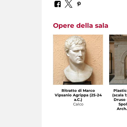
Opere della sala
Ritratto di Marco
Plastic
Vipsanio Agrippa (25-24
(scala 1
a.C.)
Druso 
Calco
Spol
Arch.