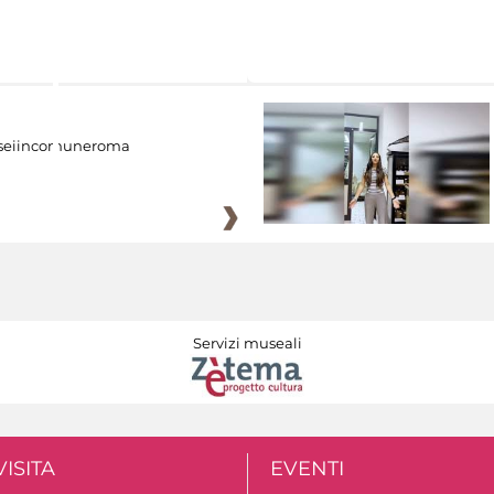
eiincomuneroma
Servizi museali
VISITA
EVENTI