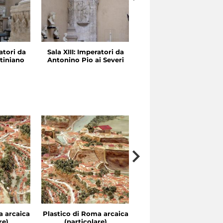
atori da
Sala XIII: Imperatori da
Sala XII: Traiano e
tiniano
Antonino Pio ai Severi
Adriano
a arcaica
Plastico di Roma arcaica
Plastico di Roma arcai
re)
(particolare)
(particolare)