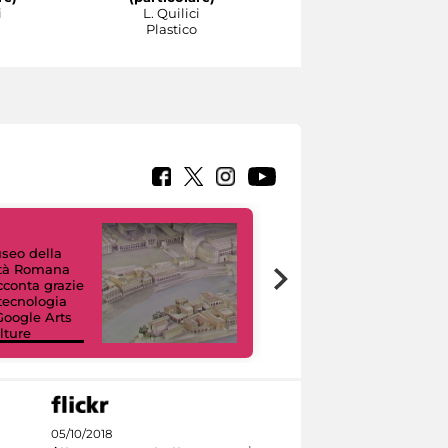
i
L. Quilici
L. Quilici
Plastico
Plastico
useo della
ltà Romana
Tour Virtuali.
acconta grazie
Viaggio digitale
 tecnologia
tra otto musei
Google Arts
civici e i loro
lture
capolavori
05/10/2018