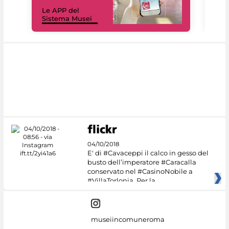
Il 
Le APP del
Mus
Sistema Musei
net
04/10/2018
E' di #Cavaceppi il calco in gesso del
busto dell’imperatore #Caracalla
conservato nel #CasinoNobile a
#VillaTorlonia. Per la
museiincomuneroma