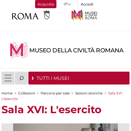
Acquista
Accedi
MUSEO DELLA CIVILTÀ ROMANA
TUTTI I MUSEI
Home
>
Collezioni
>
Percorsi per sale
>
Sezioni storiche
>
Sala XVI:
Tu sei qui
L'esercito
Sala XVI: L'esercito