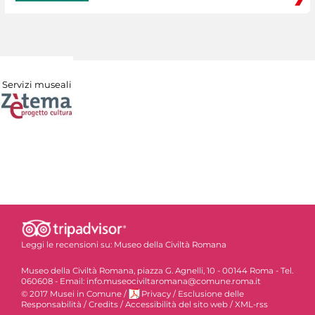
Servizi museali
Leggi le recensioni su:
Museo della Civiltà Romana
Museo della Civiltà Romana, piazza G. Agnelli, 10 - 00144 Roma - Tel.
060608 - Email: info.museociviltaromana@comune.roma.it
© 2017 Musei in Comune
/
Privacy
/
Esclusione delle
Responsabilità
/
Credits
/
Accessibilità del sito web
/
XML-rss