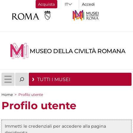
Acquista
Accedi
MUSEO DELLA CIVILTÀ ROMANA
TUTTI I MUSEI
Home
>
Profilo utente
Tu sei qui
Profilo utente
Immetti le credenziali per accedere alla pagina
Messaggio di stato
desiderata.