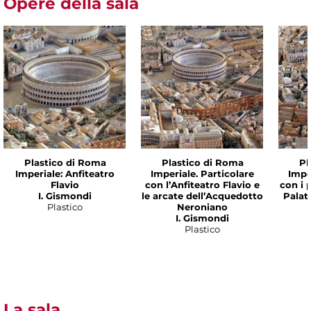
Opere della sala
Plastico di Roma
Plastico di Roma
Pl
Imperiale: Anfiteatro
Imperiale. Particolare
Impe
Flavio
con l’Anfiteatro Flavio e
con i p
I. Gismondi
le arcate dell’Acquedotto
Palat
Plastico
Neroniano
I. Gismondi
Plastico
La sala