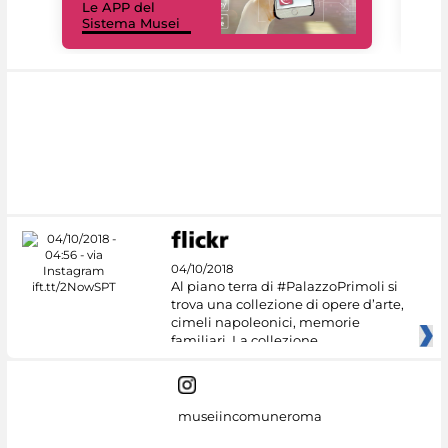
Le APP del
Mus
Sistema Musei
net
04/10/2018
Al piano terra di #PalazzoPrimoli si
trova una collezione di opere d’arte,
cimeli napoleonici, memorie
familiari. La collezione
museiincomuneroma