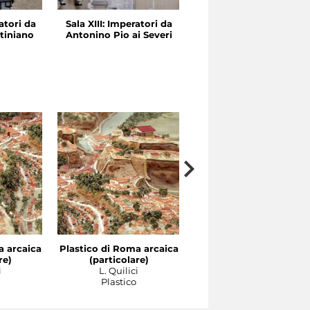
atori da
Sala XIII: Imperatori da
Sala XII: Traiano e
tiniano
Antonino Pio ai Severi
Adriano
a arcaica
Plastico di Roma arcaica
Plastico di Roma arcai
re)
(particolare)
(particolare)
i
L. Quilici
L. Quilici
Plastico
Plastico