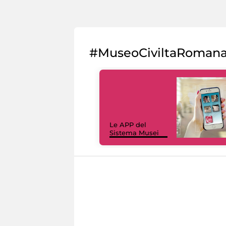
#MuseoCiviltaRoman
Le APP del
Sistema Musei