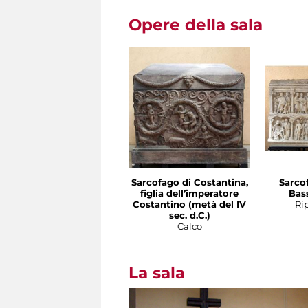
Opere della sala
Sarcofago di Costantina,
Sarco
figlia dell’imperatore
Bass
Costantino (metà del IV
Ri
sec. d.C.)
Calco
La sala