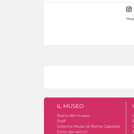
mus
IL MUSEO
Storia del museo
Staff
Sistema Musei di Roma Capitale
C
Carta dei servizi
A