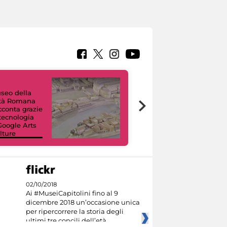
useo della
ltà Romana
Tour Virtuali.
acconta grazie
Viaggio digitale
 tecnologia
tra otto musei
Google Arts
civici e i loro
lture
capolavori
02/10/2018
Ai #MuseiCapitolini fino al 9
dicembre 2018 un’occasione unica
per ripercorrere la storia degli
ultimi tre concili dell’età