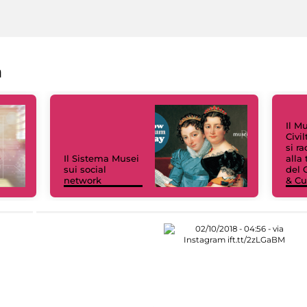
a
Il M
Civi
si r
Il Sistema Musei
alla
sui social
del 
network
& Cu