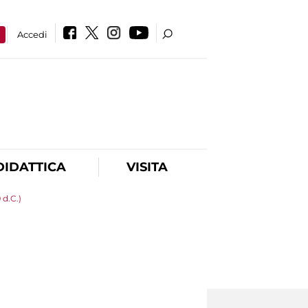
a
Accedi
DIDATTICA
VISITA
 d.C.)