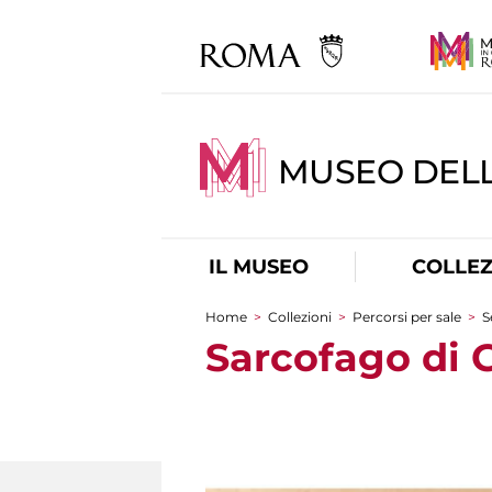
MUSEO DELL
IL MUSEO
COLLEZ
Home
>
Collezioni
>
Percorsi per sale
>
S
Tu sei qui
Sarcofago di G