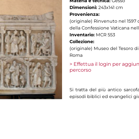
Materia e tecnica:
Gesso
Dimensioni:
243x141 cm
Provenienza:
(originale) Rinvenuto nel 1597 d
della Confessione Vaticana nell
Inventario:
MCR 553
Collezione:
(originale) Museo del Tesoro di 
Roma
> Effettua il login per aggi
percorso
Si tratta del più antico sarcof
episodi biblici ed evangelici gi