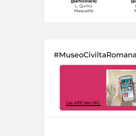
(particolare)
(p
L. Quilici
Maquette
#MuseoCiviltaRoman
Les APP des MiC