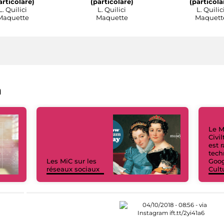
articolare)
(particolare)
(particola
L. Quilici
L. Quilici
L. Quilic
Maquette
Maquette
Maquett
a
Le M
Civi
est 
tech
Les MiC sur les
Goog
réseaux sociaux
Cult