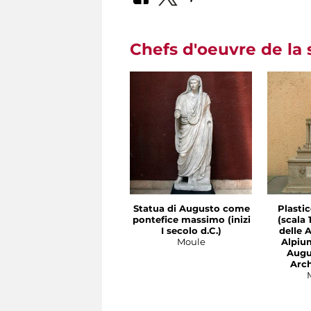
Chefs d'oeuvre de la 
Statua di Augusto come
Plastic
pontefice massimo (inizi
(scala 
I secolo d.C.)
delle 
Moule
Alpiu
Augus
Arch