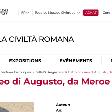
Tous les Musées Civiques
ACHAT
Conn
A CIVILTÀ ROMANA
EXPOSITIONS
EVÉNEMENTS
Sections historiques
>
Salle IX: Auguste
>
Ritratto bronzeo di Augusto, da M
eo di Augusto, da Meroe (t
Auteur:
An: