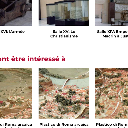
 XVI: L’armée
Salle XV: Le
Salle XIV: Empe
Christianisme
Macrin à Jus
t être intéressé à
 di Roma arcaica
Plastico di Roma arcaica
Plastico di Rom