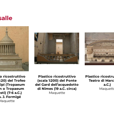
salle
o ricostruttivo
Plastico ricostruttivo
Plastico ricostr
1:20) del Trofeo
(scala 1:200) del Ponte
Teatro di Marc
Alpi (Tropaeum
del Gard dell’acquedotto
a.C.)
m o Tropaeum
di Nîmes (19 a.C. circa)
Maquett
ti) (7-6 a.C.)
Maquette
. J. Formigé
Maquette