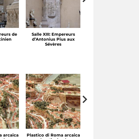
reurs de
Salle XIII: Empereurs
Salle XII: Trajan et
tinien
d’Antonius Pius aux
Hadrien
Sévères
a arcaica
Plastico di Roma arcaica
Plastico di Roma arcai