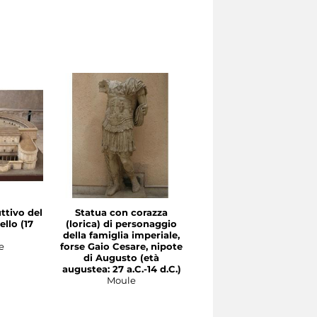
uttivo del
Statua con corazza
Ritratto di Augusto co
ello (17
(lorica) di personaggio
pontefice massimo (iniz
della famiglia imperiale,
I secolo d.C. )
e
forse Gaio Cesare, nipote
Moule
di Augusto (età
augustea: 27 a.C.-14 d.C.)
Moule