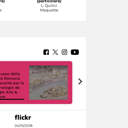
re)
(particolare)
(particolare)
i
L. Quilici
L. Quilici
e
Maquette
Maquette
useo della
ltà Romana
Tour Virtuali.
raconté par la
Viaggio digitale
nologie de
tra otto musei
le Arts &
civici e i loro
ure
capolavori
04/10/2018