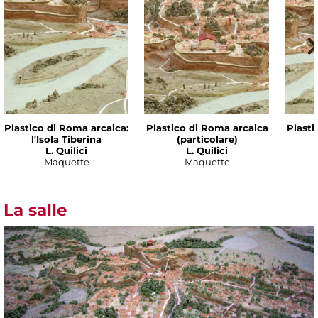
Plastico di Roma arcaica:
Plastico di Roma arcaica
Plasti
l'Isola Tiberina
(particolare)
L. Quilici
L. Quilici
Maquette
Maquette
La salle