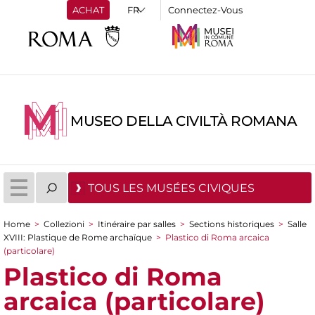
ACHAT
Connectez-Vous
MUSEO DELLA CIVILTÀ ROMANA
TOUS LES MUSÉES CIVIQUES
Home
>
Collezioni
>
Itinéraire par salles
>
Sections historiques
>
Salle
You are here
XVIII: Plastique de Rome archaïque
>
Plastico di Roma arcaica
(particolare)
Plastico di Roma
arcaica (particolare)