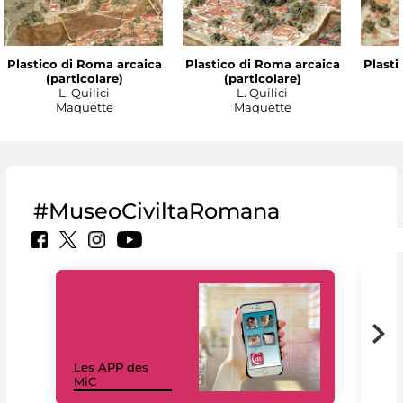
Plastico di Roma arcaica
Plastico di Roma arcaica
Plasti
(particolare)
(particolare)
L. Quilici
L. Quilici
Maquette
Maquette
#MuseoCiviltaRomana
Les APP des
Les
MiC
rés