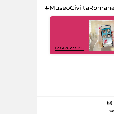
#MuseoCiviltaRoman
Les APP des MiC
mus