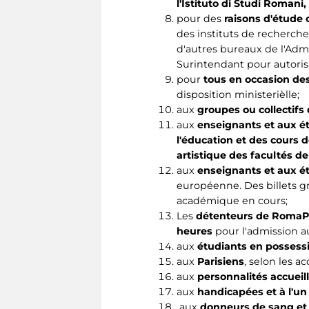
l'Istituto di Studi Romani
pour des
raisons d'étude 
des instituts de recherche
d'autres bureaux de l'Adm
Surintendant pour autoris
pour
tous en occasion des
disposition ministerièlle;
aux
groupes ou collectif
aux
enseignants et aux é
l'éducation et des cours d
artistique des facultés de
aux
enseignants et aux é
européenne. Des billets gra
académique en cours;
Les
détenteurs de RomaPa
heures
pour l'admission au
aux
étudiants en possessi
aux
Parisiens
, selon les a
aux
personnalités accueill
aux
handicapées et à l'un
aux
donneurs de sang et 