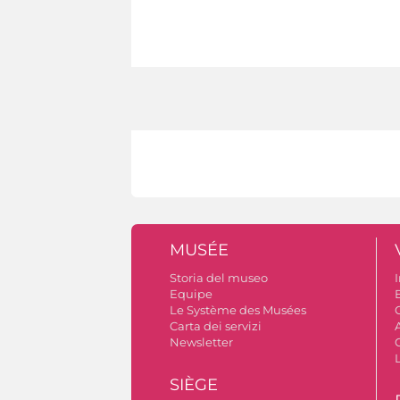
MUSÉE
Storia del museo
I
Equipe
Le Système des Musées
C
Carta dei servizi
Newsletter
SIÈGE