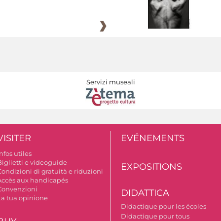
Servizi museali
VISITER
EVÉNEMENTS
nfos utiles
Biglietti e videoguide
EXPOSITIONS
ondizioni di gratuità e riduzioni
Accès aux handicapés
Convenzioni
DIDATTICA
La tua opinione
Didactique pour les écoles
Didactique pour tous