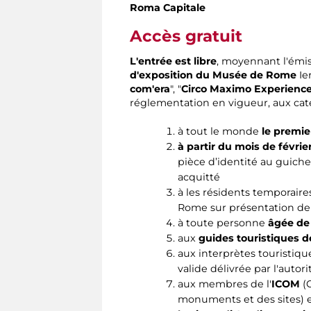
Roma Capitale
Accès gratuit
L'entrée est libre
, moyennant l'émiss
d'exposition du Musée de Rome
Ie
com'era
", "
Circo Maximo Experienc
réglementation en vigueur, aux cat
à tout le monde
le premi
à partir du mois de févrie
pièce d’identité au guichet
acquitté
à les résidents temporaires
Rome sur présentation de
à toute personne
âgée de
aux
guides touristiques 
aux interprètes touristiqu
valide délivrée par l'auto
aux membres de l'
ICOM
(C
monuments et des sites) et