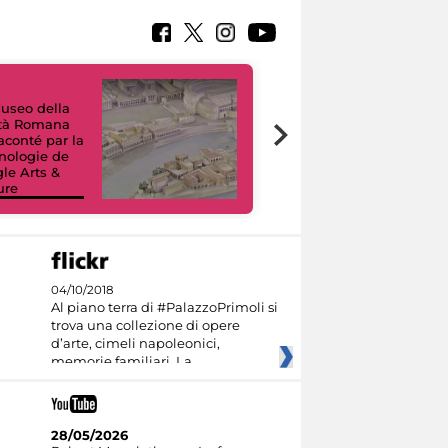
useo della
ltà Romana
Tour Virtuali.
raconté par la
Viaggio digitale
nologie de
tra otto musei
le Arts &
civici e i loro
ure
capolavori
04/10/2018
Al piano terra di #PalazzoPrimoli si
trova una collezione di opere
d’arte, cimeli napoleonici,
memorie familiari. La
28/05/2026