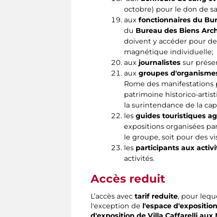
octobre) pour le don de sa
aux
fonctionnaires du Bur
du
Bureau des Biens Arc
doivent y accéder pour des
magnétique individuelle;
aux
journalistes
sur présen
aux
groupes d'organismes,
Rome des manifestations pa
patrimoine historico-arti
la surintendance de la capi
les
guides touristiques a
expositions organisées pa
le groupe, soit pour des vi
les
participants aux activ
activités.
Accès reduit
L’accès avec
tarif reduite
, pour lequ
l'exception de
l'espace d'exposition
d'exposition de Villa Caffarelli aux