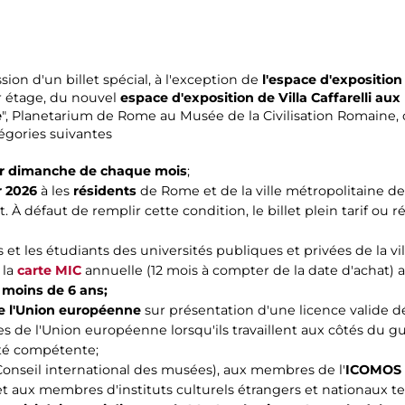
ion d'un billet spécial, à l'exception de
l'espace d'exposition 
r étage, du nouvel
espace d'exposition de Villa Caffarelli aux
e
", Planetarium de Rome au Musée de la Civilisation Romaine, 
égories suivantes
er dimanche de chaque mois
;
r 2026
à les
résidents
de Rome et de la ville métropolitaine d
. À défaut de remplir cette condition, le billet plein tarif ou 
 et les étudiants des universités publiques et privées de la vil
 la
carte MIC
annuelle (12 mois à compter de la date d'achat) a
 moins de 6 ans;
de l'Union européenne
sur présentation d'une licence valide dé
es de l'Union européenne lorsqu'ils travaillent aux côtés du g
rité compétente;
onseil international des musées), aux membres de l'
ICOMOS
 aux membres d'instituts culturels étrangers et nationaux te