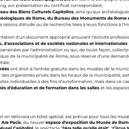
ng, sur présentation du certificat correspondant;
eau des Biens Culturels Capitolins
, ainsi qu'aux archéologues
héologiques de Rome, du Bureau des Monuments de Rome 
 raisons d'étude ou de recherche liées à leurs fonctions à l'In
tation d'un document approprié prouvant l'activité professio
 d'associations et de sociétés nationales et internationales
rrainées par l'administration ou qui, de toute façon, collect
stique de la municipalité de Rome, sous réserve d'une demande
tale;
gréés
ont droit à l'entrée gratuite dans les musées de la munic
r des organismes privés dans les locaux de la municipalité, 
sites individuelles à des fins d'autoformation, mais dans ce ca
ités d'éducation et de formation dans les salles
et les espace
el on délivrera un billet spécial, est prévue pour tous les musé
 Ara Pacis
, du nouvel
espace d'exposition du Musée de Rome
 Musei Capitolini
, le spectacle "
l'Ara telle qu'elle était
", "
Circus