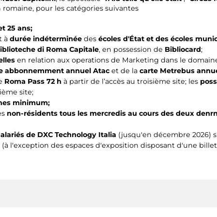
on romaine, pour les catégories suivantes
et 25 ans;
t à
durée indéterminée
des
écoles d'État et des écoles munic
iblioteche di Roma Capitale
, en possession de
Bibliocard
;
elles
en relation aux operations de Marketing dans le domaine c
te abbonnemment annuel Atac
et de la
carte Metrebus annue
te
Roma Pass
72 h
à partir de l’accès au troisième site; les
poss
ième site;
nes minimum;
es
non-résidents tous les mercredis au cours des deux denrn
 salariés de DXC Technology Italia
(jusqu'en décembre 2026) s
ie (à l'exception des espaces d'exposition disposant d'une billett