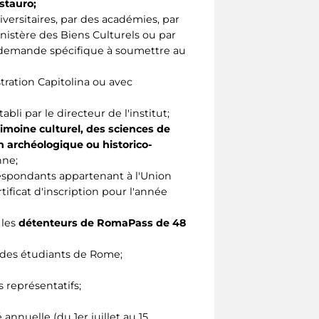
estauro;
niversitaires, par des académies, par
nistère des Biens Culturels ou par
e demande spécifique à soumettre au
tration Capitolina ou avec
abli par le directeur de l'institut;
imoine culturel, des sciences de
on archéologique ou historico-
nne;
respondants appartenant à l'Union
ificat d'inscription pour l'année
 les
détenteurs de RomaPass de 48
l des étudiants de Rome;
 représentatifs;
nnuelle (du 1er juillet au 15