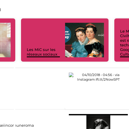
a
Le M
Civi
est 
tech
Les MiC sur les
Goog
réseaux sociaux
Cult
eiincomuneroma