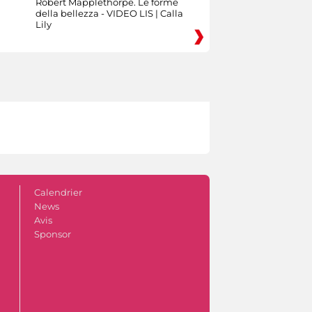
Robert Mapplethorpe. Le forme
della bellezza - VIDEO LIS | Calla
Lily
Calendrier
News
Avis
Sponsor