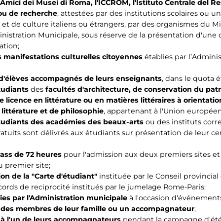
, Amici dei Musei di Roma, l'ICCROM, l'Istituto Centrale del R
ou de recherche
, attestées par des institutions scolaires ou u
 et de culture italiens ou étrangers, par des organismes du Mi
inistration Municipale, sous réserve de la présentation d'un
ation;
 manifestations culturelles citoyennes
établies par l’Adminis
s d'élèves accompagnés de leurs enseignants
, dans le quota ét
tudiants
des
facultés d'architecture, de conservation du patr
e licence en littérature ou en matières littéraires à orientati
 littérature et de philosophie
, appartenant à l'Union europée
tudiants des académies des beaux-arts
ou des instituts cor
tuits sont délivrés aux étudiants sur présentation de leur cert
ss de 72 heures
pour l'admission aux deux premiers sites et
 premier site;
on de la "Carte d'étudiant"
instituée par le Conseil provincia
ccords de reciprocité institués par le jumelage Rome-Paris;
ies par l'Administration municipale
à l'occasion d'événements
 des membres de leur famille
ou un accompagnateur
;
à l'un de leurs accompagnateurs
pendant la campagne d'été a