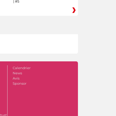
| #5
Calendrier
News
Avis
Sponsor
s et