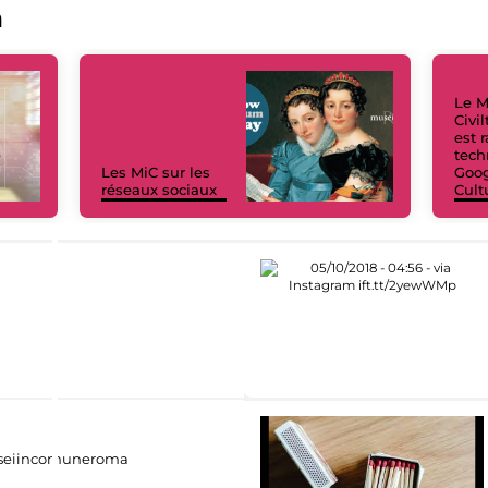
a
Le M
Civi
est 
tech
Les MiC sur les
Goog
réseaux sociaux
Cult
eiincomuneroma