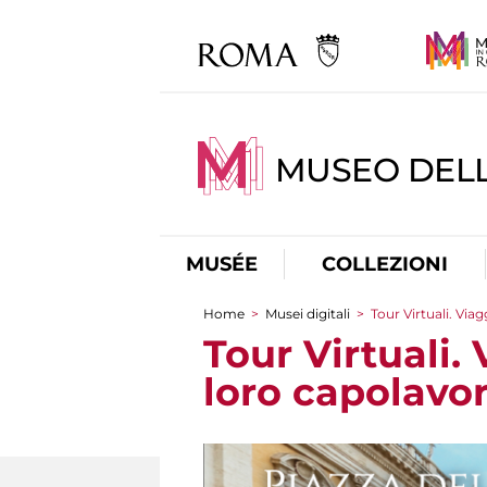
MUSEO DELL
MUSÉE
COLLEZIONI
Home
>
Musei digitali
>
Tour Virtuali. Viag
You are here
Tour Virtuali. 
loro capolavor