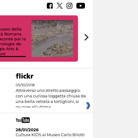
useo della
ltà Romana
Tour Virtuali.
raconté par la
Viaggio digitale
nologie de
tra otto musei
le Arts &
civici e i loro
ure
capolavori
05/10/2018
Attraverso uno stretto passaggio
con una curiosa loggetta chiusa da
una bella vetrata a tortiglioni, si
giunge all'ultima
28/01/2026
Cultura KIDS al Museo Carlo Bilotti