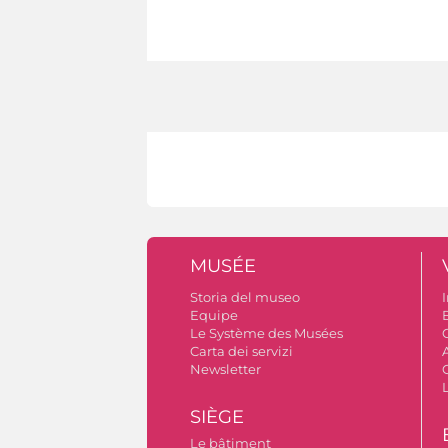
MUSÉE
Storia del museo
I
Equipe
Le Système des Musées
C
Carta dei servizi
Newsletter
SIÈGE
Le bâtiment