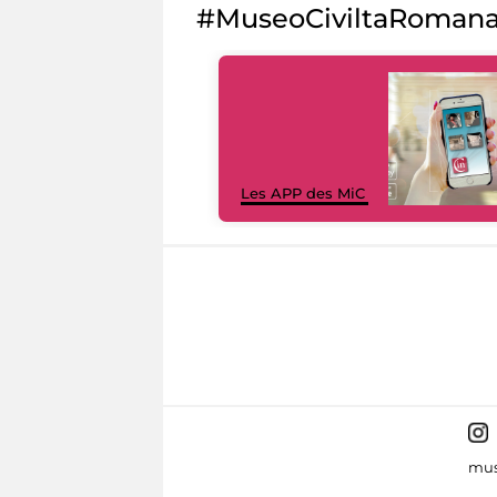
#MuseoCiviltaRoman
Les APP des MiC
mus