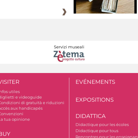
Servizi museali
VISITER
EVÉNEMENTS
nfos utiles
Biglietti e videoguide
EXPOSITIONS
ondizioni di gratuità e riduzioni
Accès aux handicapés
Convenzioni
DIDATTICA
La tua opinione
Didactique pour les écoles
Didactique pour tous
BUY
Rencontres pour les enseignant