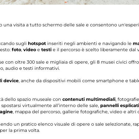
o una visita a tutto schermo delle sale e consentono un'esperi
liccando sugli
hotspot
inseriti negli ambienti e navigando le
ma
esto:
foto
,
video
e
testi
e il percorso è scelto liberamente dal v
glese con oltre 300 sale e migliaia di opere, gli 8 musei civici 
o, audio e testi informativi.
di device
, anche da dispositivi mobili come smartphone e table
lità dello spazio museale con
contenuti multimediali
, fotografi
postarsi virtualmente all’interno delle sale,
pannelli esplicat
magine
, mappa del percorso, gallerie fotografiche, video e altri
nendo un pratico elenco visuale di opere o sale selezionate, 
per la prima volta.