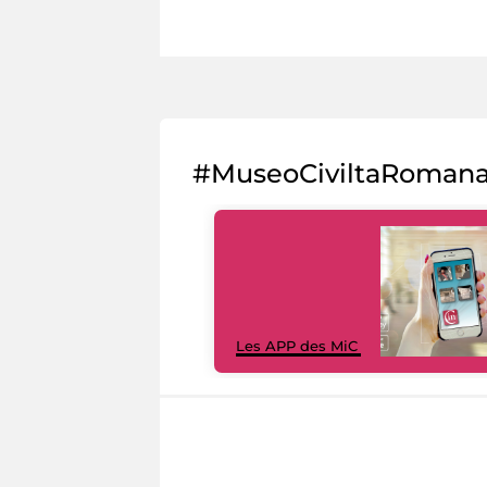
#MuseoCiviltaRoman
Les APP des MiC