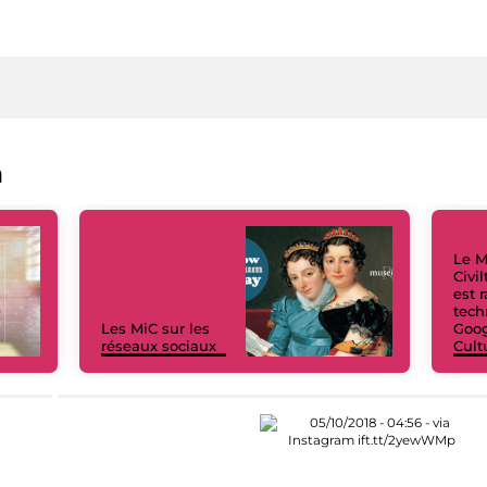
a
Le M
Civi
est 
tech
Les MiC sur les
Goog
réseaux sociaux
Cult