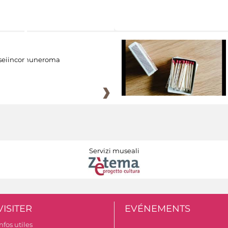
eiincomuneroma
Servizi museali
VISITER
EVÉNEMENTS
nfos utiles