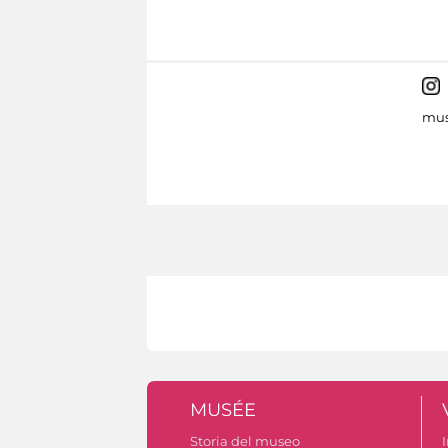
mus
MUSÉE
Storia del museo
I