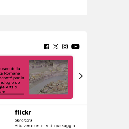
useo della
ltà Romana
Tour Virtuali.
raconté par la
Viaggio digitale
nologie de
tra otto musei
le Arts &
civici e i loro
ure
capolavori
05/10/2018
Attraverso uno stretto passaggio