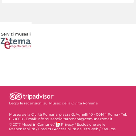
Servizi museali
Leggi le recensioni su:
Museo della Civiltà Romana
Museo della Civiltà Romana, piazza G. Agnelli, 10 - 00144 Roma - Tel.
060608 - Email: info.museociviltaromana@comune.roma.it
© 2017 Musei in Comune
/
Privacy
/
Esclusione delle
Responsabilità
/
Credits
/
Accessibilità del sito web
/
XML-rss