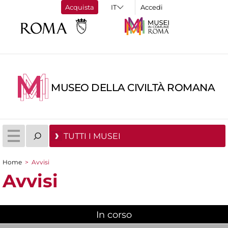
Acquista
Accedi
MUSEO DELLA CIVILTÀ ROMANA
TUTTI I MUSEI
Home
>
Avvisi
Tu sei qui
Avvisi
In corso
(scheda attiva)