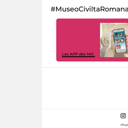
#MuseoCiviltaRoman
Les APP des MiC
mus