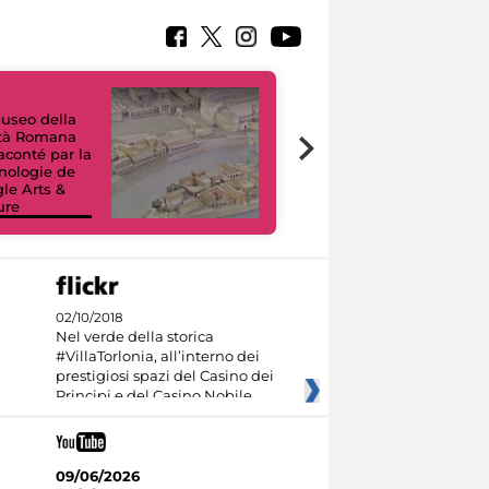
useo della
ltà Romana
Tour Virtuali.
raconté par la
Viaggio digitale
nologie de
tra otto musei
le Arts &
civici e i loro
ure
capolavori
02/10/2018
Nel verde della storica
#VillaTorlonia, all’interno dei
prestigiosi spazi del Casino dei
Principi e del Casino Nobile
09/06/2026