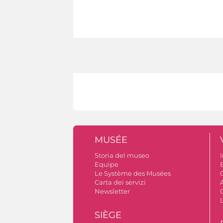
MUSÉE
Storia del museo
I
Equipe
Le Système des Musées
C
Carta dei servizi
Newsletter
SIÈGE