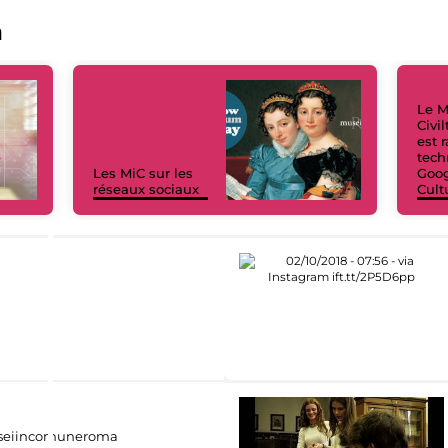
a
Le M
Civi
est 
tech
Les MiC sur les
Goog
réseaux sociaux
Cult
eiincomuneroma