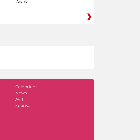
Arché
Calendrier
News
Avis
Sponsor