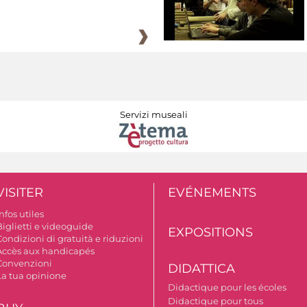
Servizi museali
VISITER
EVÉNEMENTS
nfos utiles
Biglietti e videoguide
EXPOSITIONS
ondizioni di gratuità e riduzioni
Accès aux handicapés
Convenzioni
DIDATTICA
La tua opinione
Didactique pour les écoles
Didactique pour tous