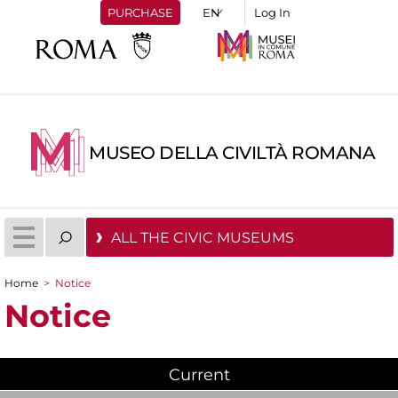
PURCHASE
Log In
MUSEO DELLA CIVILTÀ ROMANA
ALL THE CIVIC MUSEUMS
Home
>
Notice
You are here
Notice
Current
(active tab)