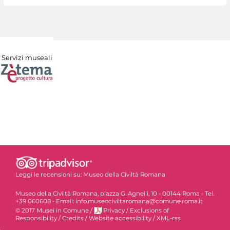
Servizi museali
Leggi le recensioni su:
Museo della Civiltà Romana
Museo della Civiltà Romana, piazza G. Agnelli, 10 - 00144 Roma - Tel.
+39 060608 - Email: info.museociviltaromana@comune.roma.it
© 2017 Musei in Comune
/
Privacy
/
Exclusions of
Responsibility
/
Credits
/
Website accessibility
/
XML-rss