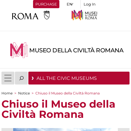
PURCHASE
Log In
MUSEO DELLA CIVILTÀ ROMANA
ALL THE CIVIC MUSEUMS
Home
>
Notice
>
Chiuso il Museo della Civiltà Romana
You are here
Chiuso il Museo della
Civiltà Romana