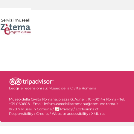
Servizi museali
Leggi le recensioni su:
Museo della Civiltà Romana
Museo della Civiltà Romana, piazza G. Agnelli, 10 - 00144 Roma - Tel.
+39 060608 - Email: info.museociviltaromana@comune.roma.it
© 2017 Musei in Comune
/
Privacy
/
Exclusions of
Responsibility
/
Credits
/
Website accessibility
/
XML-rss