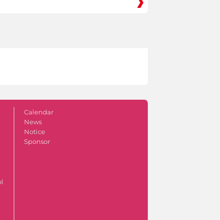
Calendar
News
Notice
Sponsor
ol