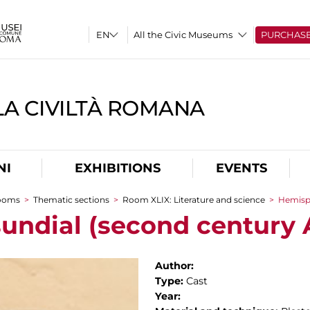
All the Civic Museums
PURCHAS
A CIVILTÀ ROMANA
NI
EXHIBITIONS
EVENTS
rooms
>
Thematic sections
>
Room XLIX: Literature and science
>
Hemisph
undial (second century A
Author:
Type:
Cast
Year: