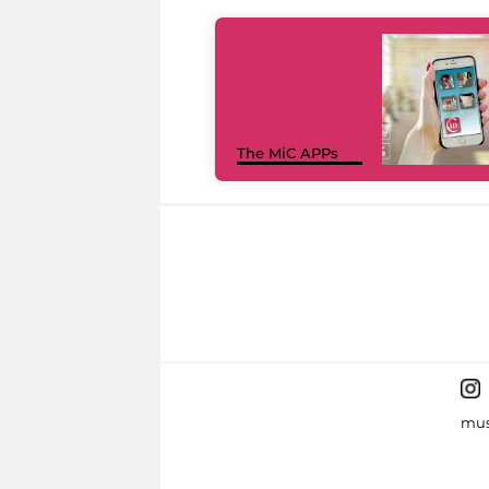
The MiC APPs
mus