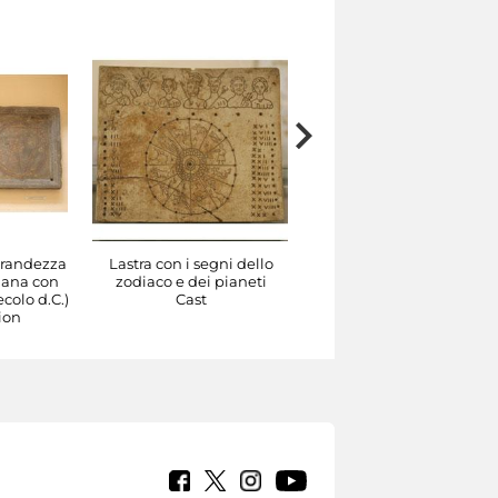
grandezza
Lastra con i segni dello
Mosaico con ritratto del
iana con
zodiaco e dei pianeti
poeta Virgilio (III secolo
ecolo d.C.)
Cast
d.C.)
ion
Reproduction