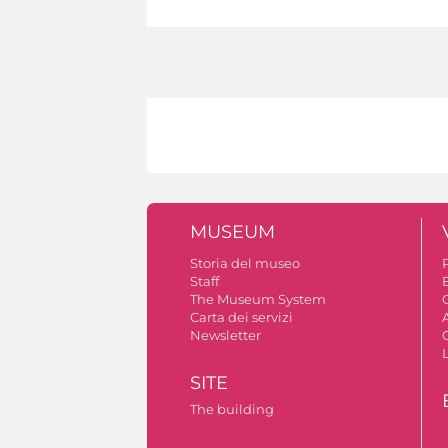
MUSEUM
Storia del museo
Staff
The Museum System
C
Carta dei servizi
A
Newsletter
SITE
The building