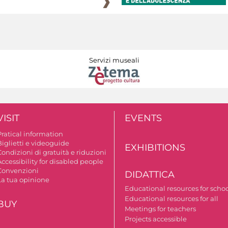
Servizi museali
VISIT
EVENTS
Pratical information
Biglietti e videoguide
EXHIBITIONS
ondizioni di gratuità e riduzioni
ccessibility for disabled people
Convenzioni
DIDATTICA
La tua opinione
Educational resources for scho
Educational resources for all
BUY
Meetings for teachers
Projects accessible