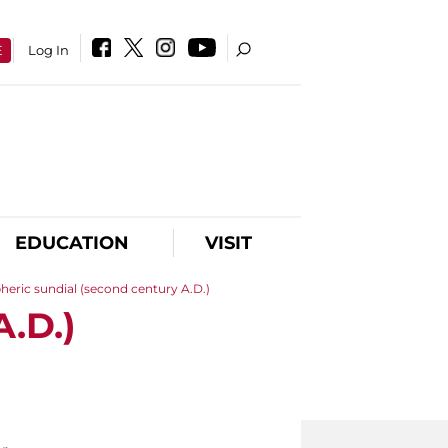
E
Log In
EDUCATION
VISIT
eric sundial (second century A.D.)
.D.)