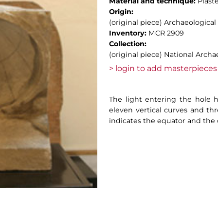
Material and technique:
Plast
Origin:
(original piece) Archaeological
Inventory:
MCR 2909
Collection:
(original piece) National Arch
> login to add masterpieces 
The light entering the hole h
eleven vertical curves and thr
indicates the equator and the 