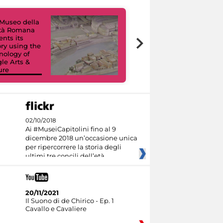
Museo della
ltà Romana
Virtual Tours. A
ents its
Digital Journey
ory using the
through Eight
nology of
Civic Museums
le Arts &
and their
ure
Collections
02/10/2018
Ai #MuseiCapitolini fino al 9
dicembre 2018 un’occasione unica
per ripercorrere la storia degli
ultimi tre concili dell’età
20/11/2021
Il Suono di de Chirico - Ep. 1
Cavallo e Cavaliere