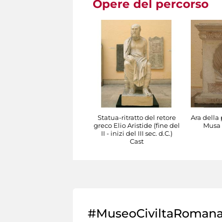
Opere del percorso
Statua-ritratto del retore
Ara della
greco Elio Aristide (fine del
Musa (
II - inizi del III sec. d.C.)
Cast
#MuseoCiviltaRoman