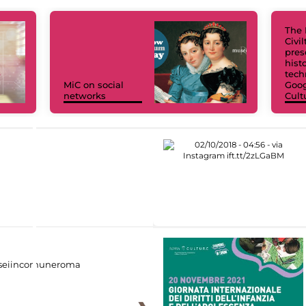
The 
Civi
pres
hist
tech
MiC on social
Goog
networks
Cult
eiincomuneroma