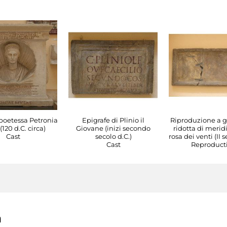
 poetessa Petronia
Epigrafe di Plinio il
Riproduzione a 
120 d.C. circa)
Giovane (inizi secondo
ridotta di merid
Cast
secolo d.C.)
rosa dei venti (II s
Cast
Reproduct
a