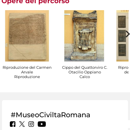
Opere del percorso
Riproduzione del Carmen
Cippo del Quattorviro C.
Riprod
Arvale
Otacilio Oppiano
del
Riproduzione
Calco
#MuseoCiviltaRomana