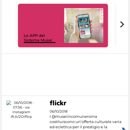
Il 
Le APP del
Mus
Sistema Musei
net
06/10/2018
I @museiincomuneroma
costituiscono un’offerta culturale varia
ed eclettica per il prestigio e la