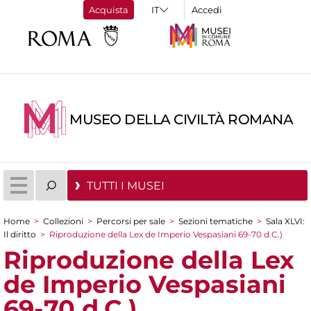
Acquista
Accedi
MUSEO DELLA CIVILTÀ ROMANA
TUTTI I MUSEI
Home
>
Collezioni
>
Percorsi per sale
>
Sezioni tematiche
>
Sala XLVI:
Tu sei qui
Il diritto
>
Riproduzione della Lex de Imperio Vespasiani 69-70 d.C.)
Riproduzione della Lex
de Imperio Vespasiani
69-70 d.C.)