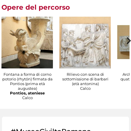
Opere del percorso
Fontana a forma di corno
Rilievo con scena di
Arch
potorio (rhytón) firmata da
sottomissione di barbari
quattr
Pontios (prima età
(età antonina)
augustea)
Calco
Pontios, ateniese
Calco