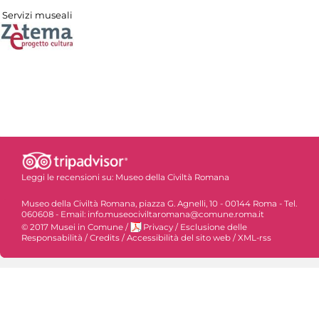
Servizi museali
Leggi le recensioni su:
Museo della Civiltà Romana
Museo della Civiltà Romana, piazza G. Agnelli, 10 - 00144 Roma - Tel.
060608 - Email: info.museociviltaromana@comune.roma.it
© 2017 Musei in Comune
/
Privacy
/
Esclusione delle
Responsabilità
/
Credits
/
Accessibilità del sito web
/
XML-rss