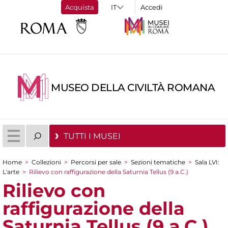
Acquista
Accedi
MUSEO DELLA CIVILTÀ ROMANA
TUTTI I MUSEI
Home
>
Collezioni
>
Percorsi per sale
>
Sezioni tematiche
>
Sala LVI:
Tu sei qui
L'arte
>
Rilievo con raffigurazione della Saturnia Tellus (9 a.C.)
Rilievo con
raffigurazione della
Saturnia Tellus (9 a.C.)