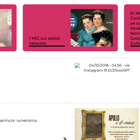
El M
Civi
se c
trav
tecn
I MiC sui social
Goog
network
Cult
eiincomuneroma