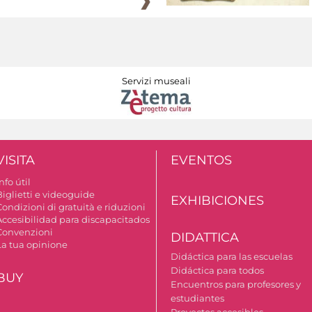
Servizi museali
VISITA
EVENTOS
nfo útil
Biglietti e videoguide
EXHIBICIONES
ondizioni di gratuità e riduzioni
Accesibilidad para discapacitados
Convenzioni
DIDATTICA
La tua opinione
Didáctica para las escuelas
Didáctica para todos
BUY
Encuentros para profesores y
estudiantes
Proyectos accesibles