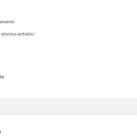
 eventi
storico-artistici
ate
a