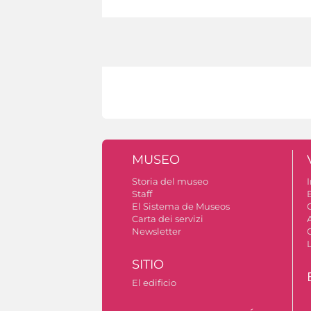
MUSEO
Storia del museo
I
Staff
El Sistema de Museos
C
Carta dei servizi
Newsletter
SITIO
El edificio