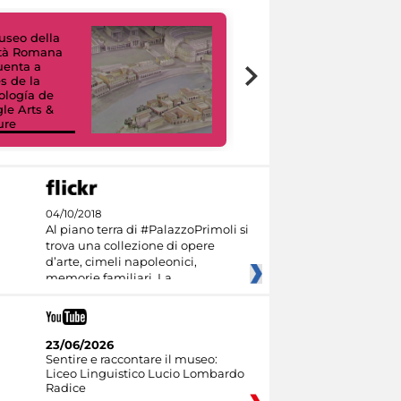
useo della
ltà Romana
uenta a
Tour Virtuali.
és de la
Viaggio digitale
ología de
tra otto musei
le Arts &
civici e i loro
ure
capolavori
04/10/2018
Al piano terra di #PalazzoPrimoli si
trova una collezione di opere
d’arte, cimeli napoleonici,
memorie familiari. La
23/06/2026
Sentire e raccontare il museo:
Liceo Linguistico Lucio Lombardo
Radice