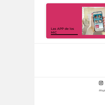
Las APP de los
MiC
mus