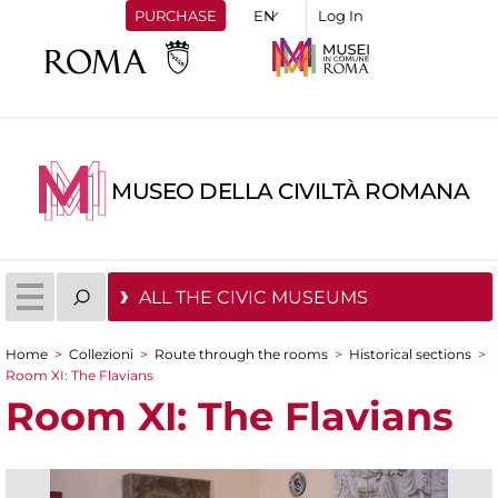
PURCHASE
Log In
MUSEO DELLA CIVILTÀ ROMANA
ALL THE CIVIC MUSEUMS
Home
>
Collezioni
>
Route through the rooms
>
Historical sections
>
You are here
Room XI: The Flavians
Room XI: The Flavians