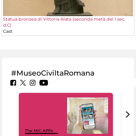
Statua bronzea di Vittoria Alata (seconda metà del I sec.
d.C)
Cast
#MuseoCiviltaRomana
MiC
The MiC APPs
net