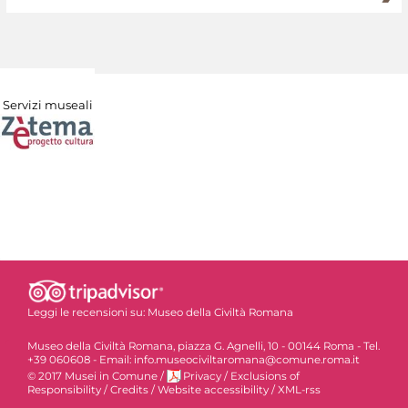
Servizi museali
Leggi le recensioni su:
Museo della Civiltà Romana
Museo della Civiltà Romana, piazza G. Agnelli, 10 - 00144 Roma - Tel.
+39 060608 - Email: info.museociviltaromana@comune.roma.it
© 2017 Musei in Comune
/
Privacy
/
Exclusions of
Responsibility
/
Credits
/
Website accessibility
/
XML-rss