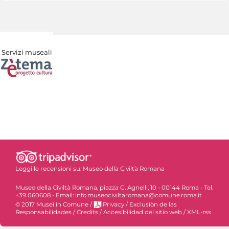
Servizi museali
Leggi le recensioni su:
Museo della Civiltà Romana
Museo della Civiltà Romana, piazza G. Agnelli, 10 - 00144 Roma - Tel.
+39 060608 - Email: info.museociviltaromana@comune.roma.it
© 2017 Musei in Comune
/
Privacy
/
Exclusiòn de las
Responsabilidades
/
Credits
/
Accesibilidad del sitio web
/
XML-rss