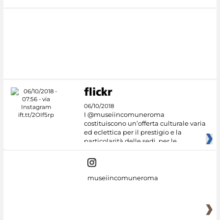
06/10/2018
I @museiincomuneroma
costituiscono un’offerta culturale varia
ed eclettica per il prestigio e la
particolarità delle sedi, per le
museiincomuneroma