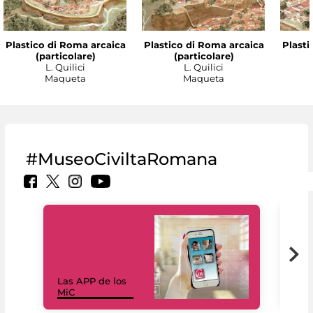
Plastico di Roma arcaica
Plastico di Roma arcaica
Plasti
(particolare)
(particolare)
L. Quilici
L. Quilici
Maqueta
Maqueta
#MuseoCiviltaRomana
Las APP de los
I Mi
MiC
net