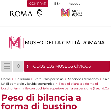
COMPRAR
Acceder
MUSEO DELLA CIVILTÀ ROMANA
TODOS LOS MUSEOS CÍVICOS
Home
>
Collezioni
>
Percursos por salas
>
Secciones temáticas
>
Sala
You are here
LV: El comercio y la vida económica
>
Peso di bilancia a forma di
bustino femminile con occhiello superiore per la sospensione (I sec. d.C.)
Peso di bilancia a
forma di bustino