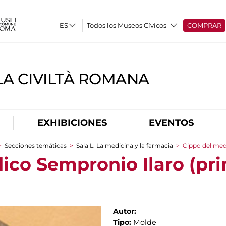
Todos los Museos Cívicos
COMPRAR
A CIVILTÀ ROMANA
EXHIBICIONES
EVENTOS
>
Secciones temáticas
>
Sala L: La medicina y la farmacia
>
Cippo del med
ico Sempronio Ilaro (pr
Autor:
Tipo:
Molde