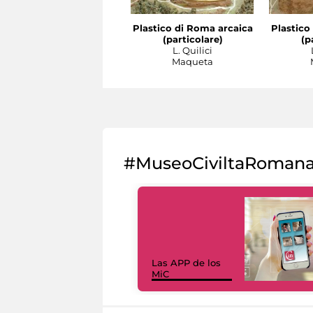
Plastico di Roma arcaica
Plastico
(particolare)
(p
L. Quilici
Maqueta
#MuseoCiviltaRoman
Las APP de los
MiC