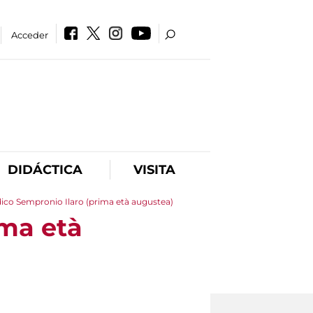
Acceder
DIDÁCTICA
VISITA
ico Sempronio Ilaro (prima età augustea)
ima età