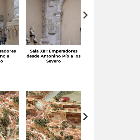
radores
Sala XIII: Emperadores
Sala XII: Trajano y
no a
desde Antonino Pío a los
Adriano
no
Severo