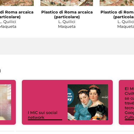
 di Roma arcaica
Plastico di Roma arcaica
Plastico di Rom
articolare)
(particolare)
(particola
L. Quilici
L. Quilici
L. Quilic
Maqueta
Maqueta
Maquet
a
El M
Civi
se c
trav
tecn
I MiC sui social
Goog
network
Cult