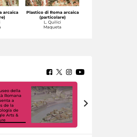
a arcaica
Plastico di Roma arcaica
Plastico di Roma arcai
re)
(particolare)
(particolare)
i
L. Quilici
L. Quilici
a
Maqueta
Maqueta
useo della
ltà Romana
uenta a
Tour Virtuali.
és de la
Viaggio digitale
ología de
tra otto musei
le Arts &
civici e i loro
ure
capolavori