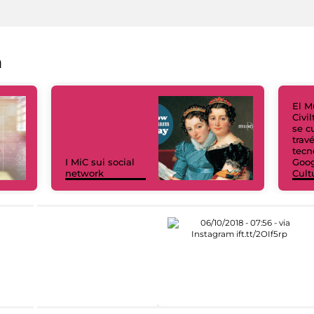
a
El M
Civi
se c
trav
tecn
I MiC sui social
Goog
network
Cult