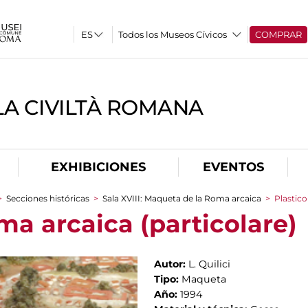
Todos los Museos Cívicos
COMPRAR
A CIVILTÀ ROMANA
EXHIBICIONES
EVENTOS
>
Secciones históricas
>
Sala XVIII: Maqueta de la Roma arcaica
>
Plastico
ma arcaica (particolare)
Autor:
L. Quilici
Tipo:
Maqueta
Año:
1994