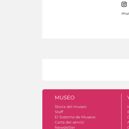
mus
MUSEO
Storia del museo
I
Staff
El Sistema de Museos
C
Carta dei servizi
Newsletter