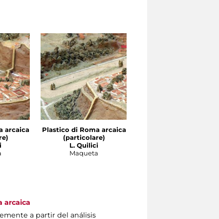
a arcaica
Plastico di Roma arcaica
Plastico di Roma arcai
re)
(particolare)
(particolare)
i
L. Quilici
L. Quilici
a
Maqueta
Maqueta
a arcaica
emente a partir del análisis