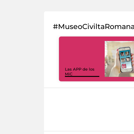
#MuseoCiviltaRoman
Las APP de los
MiC