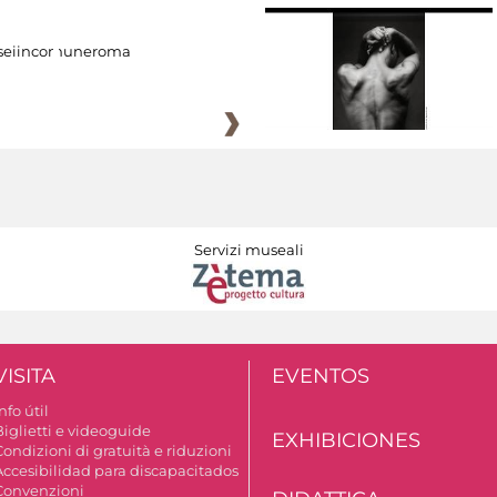
eiincomuneroma
Servizi museali
VISITA
EVENTOS
nfo útil
Biglietti e videoguide
EXHIBICIONES
ondizioni di gratuità e riduzioni
Accesibilidad para discapacitados
Convenzioni