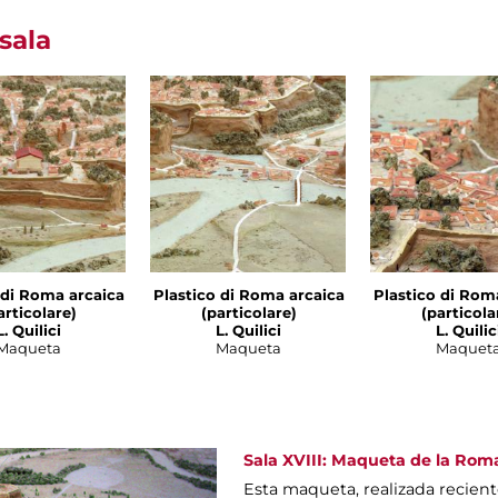
sala
 di Roma arcaica
Plastico di Roma arcaica
Plastico di Rom
articolare)
(particolare)
(particola
L. Quilici
L. Quilici
L. Quilic
Maqueta
Maqueta
Maquet
Sala XVIII: Maqueta de la Rom
Esta maqueta, realizada recient