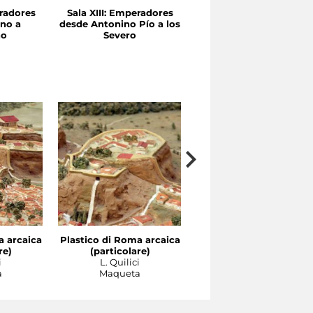
radores
Sala XIII: Emperadores
Sala XII: Trajano y
no a
desde Antonino Pío a los
Adriano
no
Severo
a arcaica
Plastico di Roma arcaica
Plastico di Roma arcai
re)
(particolare)
(particolare)
i
L. Quilici
L. Quilici
a
Maqueta
Maqueta