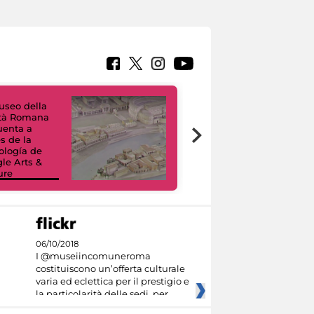
useo della
ltà Romana
uenta a
Tour Virtuali.
és de la
Viaggio digitale
ología de
tra otto musei
le Arts &
civici e i loro
ure
capolavori
06/10/2018
I @museiincomuneroma
costituiscono un’offerta culturale
varia ed eclettica per il prestigio e
la particolarità delle sedi, per