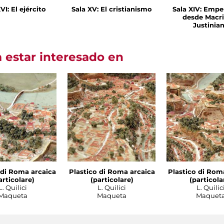
VI: El ejército
Sala XV: El cristianismo
Sala XIV: Empe
desde Macri
Justinia
 estar interesado en
 di Roma arcaica
Plastico di Roma arcaica
Plastico di Rom
articolare)
(particolare)
(particola
L. Quilici
L. Quilici
L. Quilic
Maqueta
Maqueta
Maquet