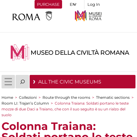
PURCHASE
Log In
MUSEO DELLA CIVILTÀ ROMANA
ALL THE CIVIC MUSEUMS
Home
>
Collezioni
>
Route through the rooms
>
Thematic sections
>
You are here
Room LI: Trajan’s Column
>
Colonna Traiana: Soldati portano le teste
mozze di due Daci a Traiano, che con il suo seguito è su un rialzo del
suolo
Colonna Traiana:
Soldati portano le teste